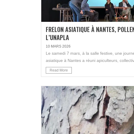
FRELON ASIATIQUE À NANTES, POLLEN
L’UNAPLA
10 MARS 2026
Le samedi 7 mars, à la salle festive, une jour
asiatique à Nantes a réuni apiculteurs, collectiv
Read More