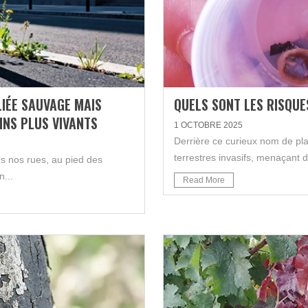
LIÉE SAUVAGE MAIS
QUELS SONT LES RISQUE
INS PLUS VIVANTS
1 OCTOBRE 2025
Derrière ce curieux nom de pla
terrestres invasifs, menaçant d
ns nos rues, au pied des
n...
Read More