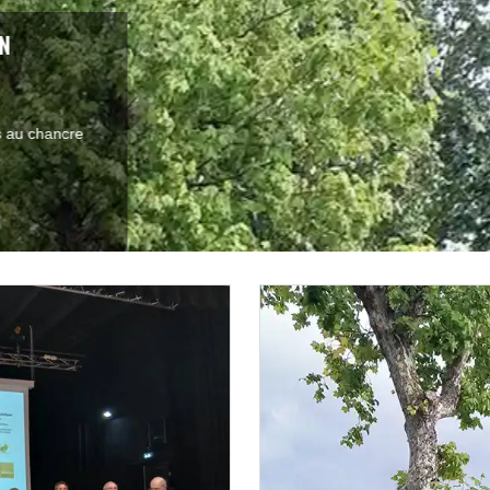
UN ENJEU SANITAIRE ET RÉGLEMENTAIRE MAJEUR
taneLe chancre coloré du platane est une maladie grave