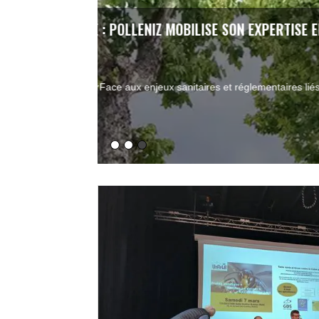
LE CHANCRE COLORÉ DU PLATANE : 
16 JANVIER 2026
Une maladie fongique et mortelle pour le pla
causée par un champignon...
Read More