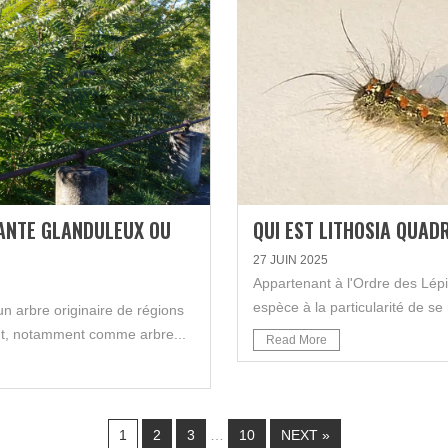
ILANTE GLANDULEUX OU
QUI EST LITHOSIA QUADR
27 JUIN 2025
Appartenant à l'Ordre des Lépid
espèce à la particularité de se 
un arbre originaire de régions
ent, notamment comme arbre...
Read More
1
2
3
…
10
NEXT »