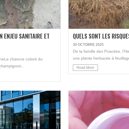
N ENJEU SANITAIRE ET
QUELS SONT LES RISQUE
30 OCTOBRE 2025
De la famille des Poacées, l’H
une plante herbacée à feuillage
aneLe chancre coloré du
champignon...
Read More