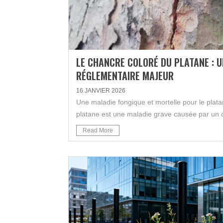
LE CHANCRE COLORÉ DU PLATANE : U
RÉGLEMENTAIRE MAJEUR
16 JANVIER 2026
Une maladie fongique et mortelle pour le plat
platane est une maladie grave causée par un 
Read More