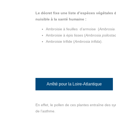
Le décret fixe une liste d’espèces végétales d
nuisible à la santé humaine :
Ambroisie à feuilles d’armoise (
Ambrosia a
Ambroisie à épis lisses (
Ambrosia psilosta
Ambroisie trifide (
Ambrosia trifida
).
Arrêté pour la Loire-Atlantique
En effet, le pollen de ces plantes entraîne des s
de l’asthme.