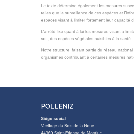
Le texte détermine également les mesures susceptibl
telles que la surveillance de ces espèces et l’inf
espaces visant à limiter fortement leur capacité d’
L’arrêté fixe quant à lui les mesures visant à limit
soit, des espèces végétales nuisibles à la santé.
Notre structure, faisant partie du réseau national
organismes contribuant à certaines mesures nationa
POLLENIZ
Siège social
Veellage du Bois de la Noue
44360 Saint-Etienne de Montluc