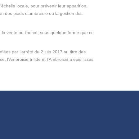
’échelle locale, pour prévenir leur apparition,
tion des pieds d’ambroisie ou la gestion des
nte, la vente ou l’achat, sous quelque forme que ce
iées par l’arrêté du 2 juin 2017 au titre des
 l’Ambroisie trifide et l’Ambroisie à épis lisses.