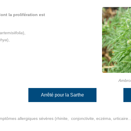
ont la prolifération est
rtemisiifolia
),
chya
),
Ambroi
Arrêté pour la Sarthe
ymptômes allergiques sévères (rhinite, conjonctivite, eczéma, urticaire…