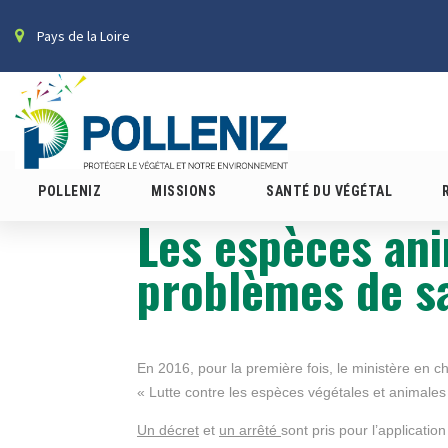
Pays de la Loire
POLLENIZ
MISSIONS
SANTÉ DU VÉGÉTAL
Les espèces ani
problèmes de s
En 2016, pour la première fois, le ministère en c
« Lutte contre les espèces végétales et animales
Un décret
et
un
arrêté
sont pris pour l’application 