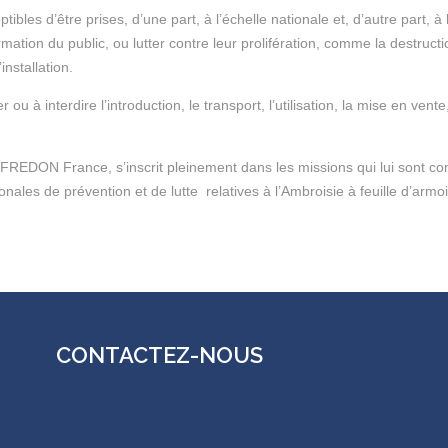
es d’être prises, d’une part, à l’échelle nationale et, d’autre part, à l
ormation du public, ou lutter contre leur prolifération, comme la destruc
installation.
er ou à interdire l’introduction, le transport, l’utilisation, la mise en ve
 FREDON France, s’inscrit pleinement dans les missions qui lui sont conf
les de prévention et de lutte relatives à l’Ambroisie à feuille d’armoise,
CONTACTEZ-NOUS