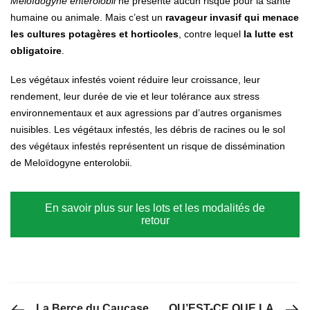
Meloïdogyne enterolobii
ne présente aucun risque pour la santé
humaine ou animale. Mais c’est un
ravageur invasif qui menace
les cultures potagères et horticoles
, contre lequel
la l
utte est
obligatoire
.
Les végétaux infestés voient réduire leur croissance, leur
rendement, leur durée de vie et leur tolérance aux stress
environnementaux et aux agressions par d’autres organismes
nuisibles. Les végétaux infestés, les débris de racines ou le sol
des végétaux infestés représentent un risque de dissémination
de Meloïdogyne enterolobii.
En savoir plus sur les lots et les modalités de
retour
PREVIOUS POST
NEXT POST
La Berce du Caucase
QU’EST-CE QUE LA