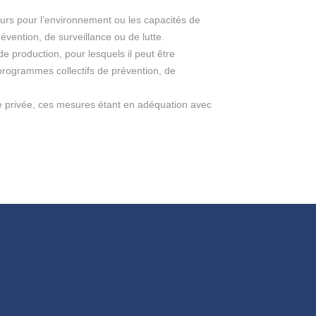
eurs pour l’environnement ou les capacités de
évention, de surveillance ou de lutte.
de production, pour lesquels il peut être
 programmes collectifs de prévention, de
tive privée, ces mesures étant en adéquation avec