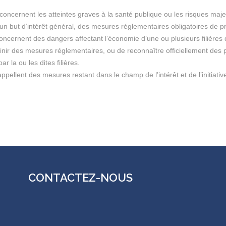
concernent les atteintes graves à la santé publique ou les risques maj
 un but d’intérêt général, des mesures réglementaires obligatoires de pr
 concernent des dangers affectant l’économie d’une ou plusieurs filières 
éfinir des mesures réglementaires, ou de reconnaître officiellement des
r la ou les dites filières.
s appellent des mesures restant dans le champ de l’intérêt et de l’initia
CONTACTEZ-NOUS