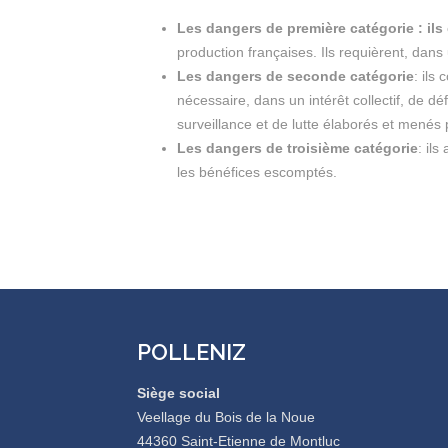
Les dangers de première catégorie :
ils
production françaises. Ils requièrent, dans
Les dangers de seconde catégorie
: ils
nécessaire, dans un intérêt collectif, de d
surveillance et de lutte élaborés et menés pa
Les dangers de troisième catégorie
: il
les bénéfices escomptés.
POLLENIZ
Siège social
Veellage du Bois de la Noue
44360 Saint-Etienne de Montluc