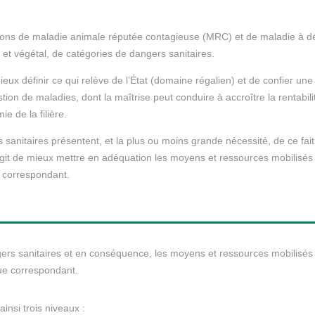
tions de maladie animale réputée contagieuse (MRC) et de maladie à déc
t végétal, de catégories de dangers sanitaires.
ieux définir ce qui relève de l’État (domaine régalien) et de confier un
tion de maladies, dont la maîtrise peut conduire à accroître la rentabili
e de la filière.
 sanitaires présentent, et la plus ou moins grande nécessité, de ce fait,
’agit de mieux mettre en adéquation les moyens et ressources mobilisés 
e correspondant.
gers sanitaires et en conséquence, les moyens et ressources mobilisés p
que correspondant.
ainsi trois niveaux :