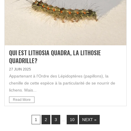
QUI EST LITHOSIA QUADRA, LA LITHOSIE
QUADRILLE?
27 JUIN 2025
Appartenant à l'Ordre des Lépidoptères (papillons), la
chenille de cette espèce à la particularité de se nourrir de
lichens. Mais...
Read More
1
2
3
…
10
NEXT »