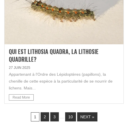
QUI EST LITHOSIA QUADRA, LA LITHOSIE
QUADRILLE?
27 JUIN 2025
Appartenant à l'Ordre des Lépidoptères (papillons), la
chenille de cette espèce à la particularité de se nourrir de
lichens. Mais...
Read More
1
2
3
…
10
NEXT »